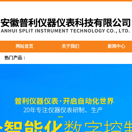
网站首页
关于我们
新闻中心
热门产品：