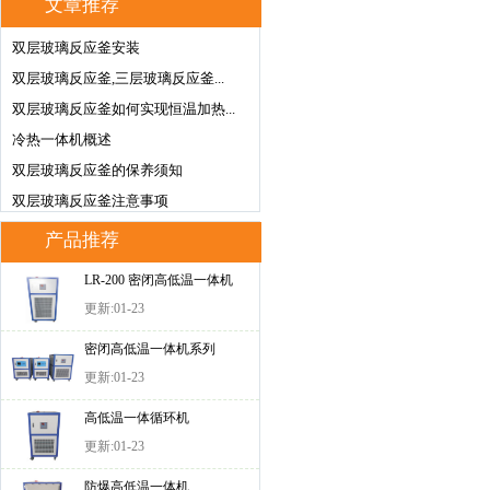
文章推荐
双层玻璃反应釜安装
双层玻璃反应釜,三层玻璃反应釜...
双层玻璃反应釜如何实现恒温加热...
冷热一体机概述
双层玻璃反应釜的保养须知
双层玻璃反应釜注意事项
产品推荐
LR-200 密闭高低温一体机
更新:01-23
密闭高低温一体机系列
更新:01-23
高低温一体循环机
更新:01-23
防爆高低温一体机