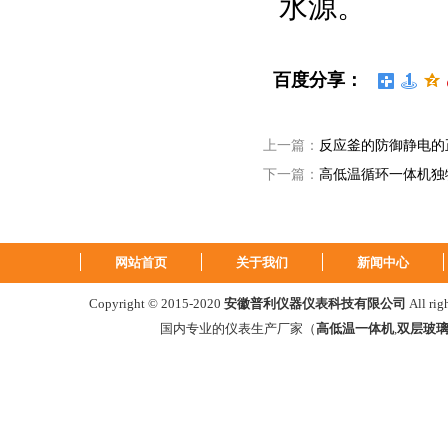
水源。
百度分享：
上一篇：
反应釜的防御静电的
下一篇：
高低温循环一体机独
网站首页
关于我们
新闻中心
Copyright © 2015-2020
安徽普利仪器仪表科技有限公司
All ri
国内专业的仪表生产厂家（
高低温一体机
,
双层玻