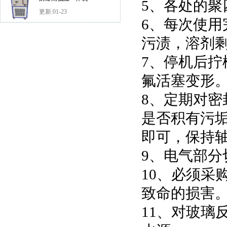
5、各处的
更新:01-23
6、每次使
污渍，溶剂
7、停机后
氟活塞变形
8、定期对
是否积有污
即可，保持
9、电气部
10、必须采
致命的损害
11、对玻璃