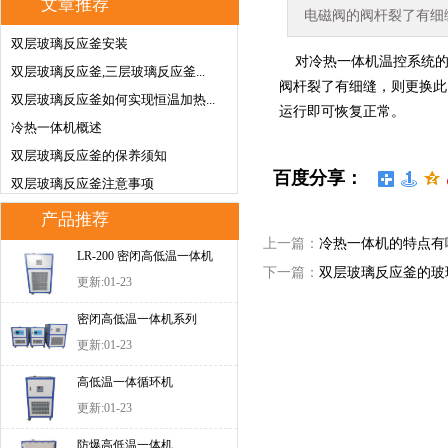
文章推荐
电磁阀的阀杆裂了有细
双层玻璃反应釜安装
对冷热一体机温控系统的
双层玻璃反应釜,三层玻璃反应釜...
阀杆裂了有细缝，则更换此
双层玻璃反应釜如何实现恒温加热...
运行即可恢复正常。
冷热一体机概述
双层玻璃反应釜的保养须知
百度分享：
双层玻璃反应釜注意事项
产品推荐
上一篇：
冷热一体机的特点有
LR-200 密闭高低温一体机
下一篇：
双层玻璃反应釜的玻
更新:01-23
密闭高低温一体机系列
更新:01-23
高低温一体循环机
更新:01-23
防爆高低温一体机