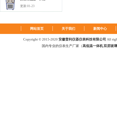
更新:01-23
网站首页
关于我们
新闻中心
Copyright © 2015-2020
安徽普利仪器仪表科技有限公司
All ri
国内专业的仪表生产厂家（
高低温一体机
,
双层玻