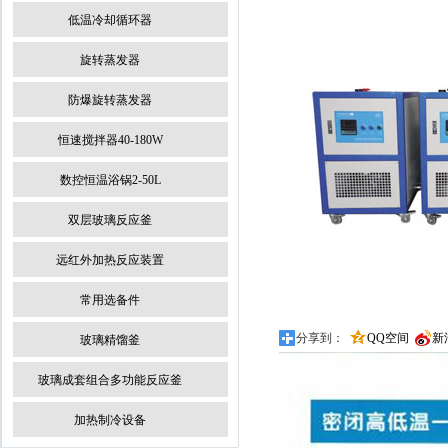
低温冷却循环器
旋转蒸发器
防爆旋转蒸发器
恒速搅拌器40-180W
数控恒温浴锅2-50L
双层玻璃反应釜
远红外加热反应装置
常用选备件
分享到：
QQ空间
新
玻璃精馏釜
玻璃成套组合多功能反应釜
加热制冷设备