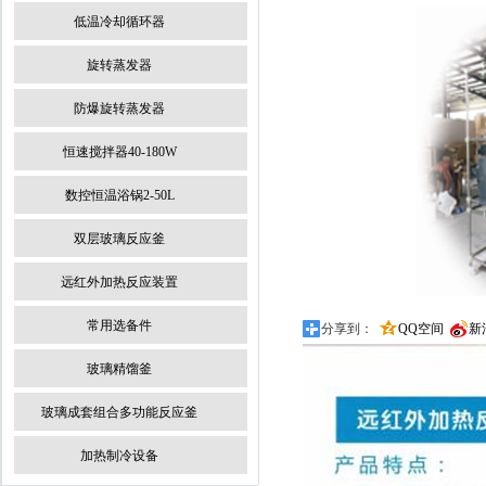
低温冷却循环器
旋转蒸发器
防爆旋转蒸发器
恒速搅拌器40-180W
数控恒温浴锅2-50L
双层玻璃反应釜
远红外加热反应装置
常用选备件
分享到：
QQ空间
新
玻璃精馏釜
玻璃成套组合多功能反应釜
加热制冷设备